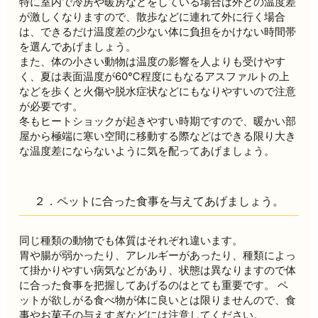
特に室内で冷房や暖房などをしている場合は外との温度差
が激しくなりますので、散歩などに連れて外に行く場合
は、できるだけ温度差の少ない体に負担をかけない時間帯
を選んであげましょう。
また、体の小さい動物は温度の影響を人よりも受けやす
く、夏は表面温度が60℃程度にもなるアスファルトの上
などを歩くと火傷や脱水症状などにもなりやすいので注意
が必要です。
冬もヒートショックが起きやすい時期ですので、暖かい部
屋から極端に寒い空間に移動する際などはできる限り大き
な温度差にならないように気を配ってあげましょう。
２．ペットに合った食事を与えてあげましょう。
同じ種類の動物でも体質はそれぞれ違います。
胃や腸が弱かったり、アレルギーがあったり、種類によっ
て掛かりやすい病気などがあり、状態は異なりますので体
に合った食事を把握してあげるのはとても重要です。 ペ
ットが欲しがる食べ物が体に良いとは限りませんので、食
事やお菓子の与えすぎなどには注意してください。