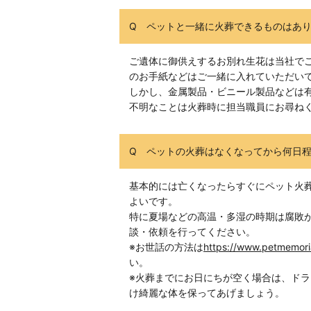
Q ペットと一緒に火葬できるものはあ
ご遺体に御供えするお別れ生花は当社で
のお手紙などはご一緒に入れていただい
しかし、金属製品・ビニール製品などは
不明なことは火葬時に担当職員にお尋ね
Q ペットの火葬はなくなってから何日
基本的には亡くなったらすぐにペット火
よいです。
特に夏場などの高温・多湿の時期は腐敗
談・依頼を行ってください。
※お世話の方法は
https://www.petmemori
い。
※火葬までにお日にちが空く場合は、ド
け綺麗な体を保ってあげましょう。