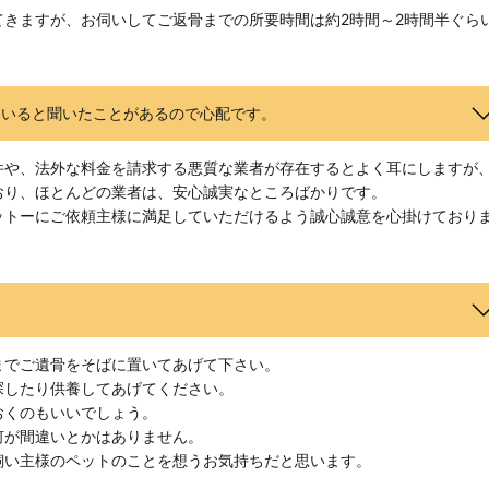
きますが、お伺いしてご返骨までの所要時間は約2時間～2時間半ぐら
もいると聞いたことがあるので心配です。
件や、法外な料金を請求する悪質な業者が存在するとよく耳にしますが
おり、ほとんどの業者は、安心誠実なところばかりです。
ットーにご依頼主様に満足していただけるよう誠心誠意を心掛けており
までご遺骨をそばに置いてあげて下さい。
探したり供養してあげてください。
おくのもいいでしょう。
何が間違いとかはありません。
飼い主様のペットのことを想うお気持ちだと思います。