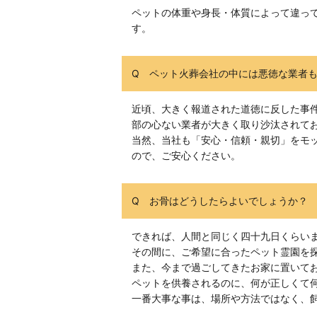
ペットの体重や身長・体質によって違って
す。
Q ペット火葬会社の中には悪徳な業者
近頃、大きく報道された道徳に反した事
部の心ない業者が大きく取り沙汰されて
当然、当社も「安心・信頼・親切」をモ
ので、ご安心ください。
Q お骨はどうしたらよいでしょうか？
できれば、人間と同じく四十九日くらい
その間に、ご希望に合ったペット霊園を
また、今まで過ごしてきたお家に置いて
ペットを供養されるのに、何が正しくて
一番大事な事は、場所や方法ではなく、