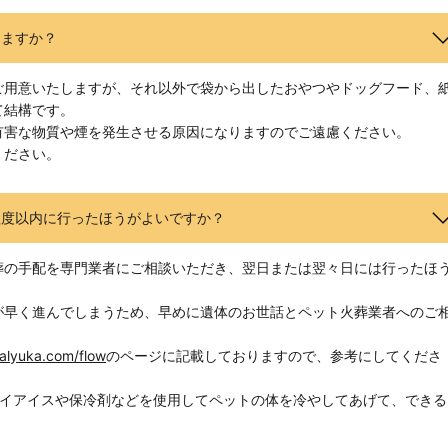
りますか？
ご用意いたしますが、それ以外で袋から出したおやつやドッグフード、
て結構です。
有害な物質や煙を発生させる原因になりますのでご遠慮ください。
ください。
程度以内に行ったほうがよいですか？
葬の手配を専門業者にご相談いただき、翌日または翌々日には行ったほ
が早く進んでしまうため、早めに遺体のお世話とペット火葬業者へのご
alyuka.com/flow
のページに記載しておりますので、参考にしてくださ
ライアイスや保冷剤などを使用してペットの体を冷やしてあげて、できる