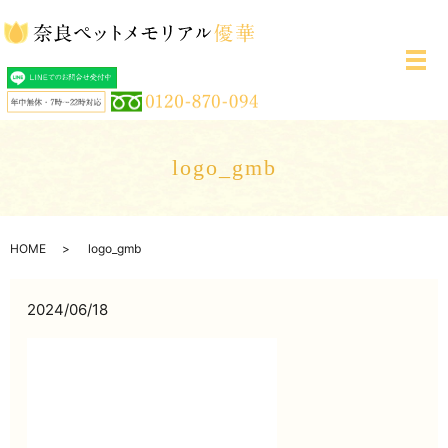
メ
logo_gmb
HOME
logo_gmb
2024/06/18