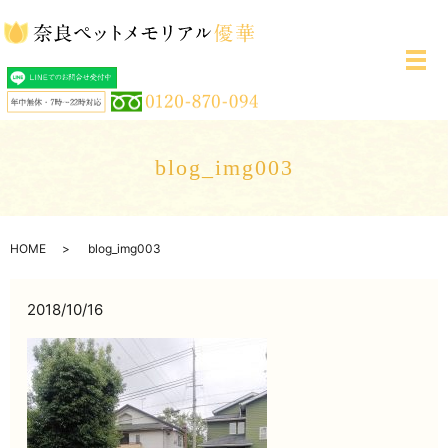
メ
blog_img003
HOME
blog_img003
2018/10/16