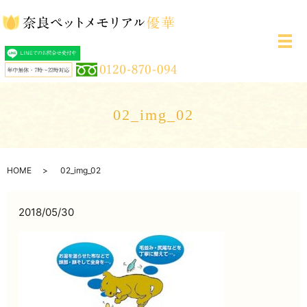
メ
02_img_02
HOME
02_img_02
2018/05/30