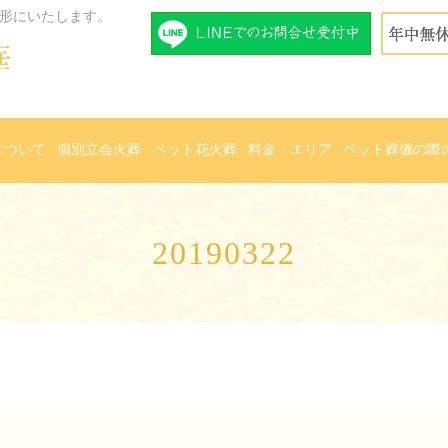
形にいたします。
について
個別立会火葬
ペット花火葬
料金・エリア
ペット葬儀の際
20190322