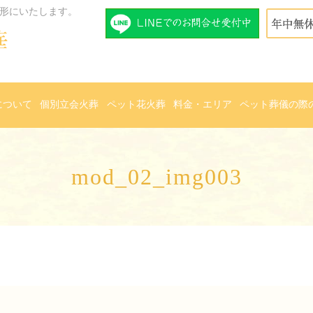
形にいたします。
について
個別立会火葬
ペット花火葬
料金・エリア
ペット葬儀の際
mod_02_img003