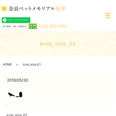
メ
icon_size_01
HOME
icon_size_01
2018/05/30
icon_size_01