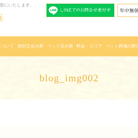
形にいたします。
について
個別立会火葬
ペット花火葬
料金・エリア
ペット葬儀の際
blog_img002