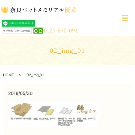
メ
02_img_01
HOME
02_img_01
2018/05/30