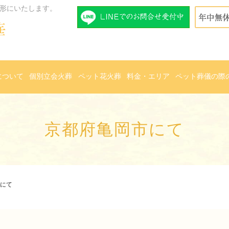
形にいたします。
について
個別立会火葬
ペット花火葬
料金・エリア
ペット葬儀の際
京都府亀岡市にて
にて