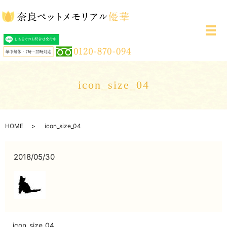
メ
icon_size_04
HOME
icon_size_04
2018/05/30
icon_size_04